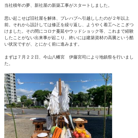
当社積年の夢、新社屋の新築工事がスタートしました。
思い起こせば旧社屋を解体、プレハブへ引越ししたのが２年以上
前。それから設計しては修正を繰り返し、ようやく着工へとこぎつ
けました。その間にコロナ蔓延やウッドショック等、これまで経験
したことがない出来事が起こり、終いには建築資材の高騰という酷
い状況ですが、とにかく前に進みます。
まずは７月２２日、今山八幡宮 伊藤宮司により地鎮祭を行いまし
た。