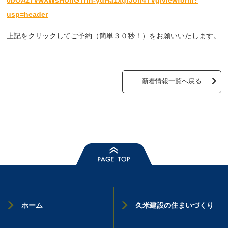
0bOAz7VwXWsHUnGTnh-ydHa1xgrJoh4YVg/viewform?
usp=header
上記をクリックしてご予約（簡単３０秒！）をお願いいたします。
新着情報一覧へ戻る
ホーム
久米建設の住まいづくり