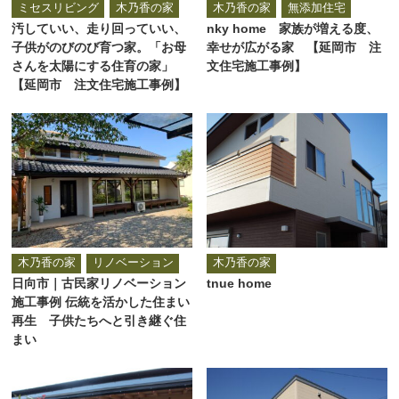
ミセスリビング
木乃香の家
木乃香の家
無添加住宅
汚していい、走り回っていい、
nky home 家族が増える度、
子供がのびのび育つ家。「お母
幸せが広がる家 【延岡市 注
さんを太陽にする住育の家」
文住宅施工事例】
【延岡市 注文住宅施工事例】
木乃香の家
リノベーション
木乃香の家
日向市｜古民家リノベーション
tnue home
施工事例 伝統を活かした住まい
再生 子供たちへと引き継ぐ住
まい