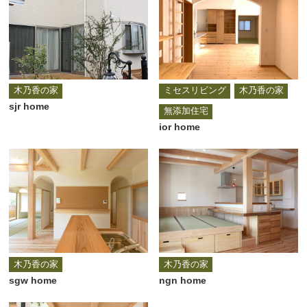
木乃香の家
ミセスリビング
木乃香の家
sjr home
無添加住宅
ior home
木乃香の家
木乃香の家
sgw home
ngn home