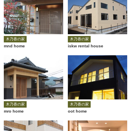
木乃香の家
木乃香の家
mnd home
iskw rental house
木乃香の家
木乃香の家
mro home
oot home