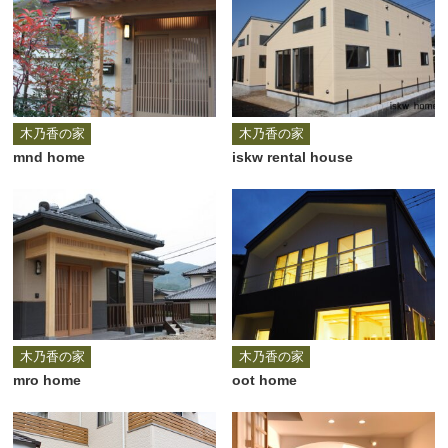
木乃香の家
木乃香の家
mnd home
iskw rental house
木乃香の家
木乃香の家
mro home
oot home