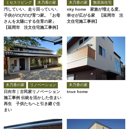
ミセスリビング
木乃香の家
木乃香の家
無添加住宅
汚していい、走り回っていい、
nky home 家族が増える度、
子供がのびのび育つ家。「お母
幸せが広がる家 【延岡市 注
さんを太陽にする住育の家」
文住宅施工事例】
【延岡市 注文住宅施工事例】
木乃香の家
リノベーション
木乃香の家
日向市｜古民家リノベーション
tnue home
施工事例 伝統を活かした住まい
再生 子供たちへと引き継ぐ住
まい