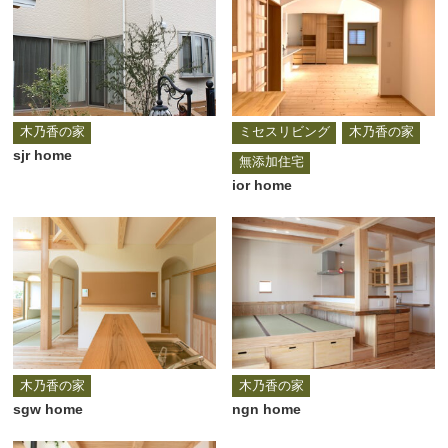
木乃香の家
ミセスリビング
木乃香の家
sjr home
無添加住宅
ior home
木乃香の家
木乃香の家
sgw home
ngn home